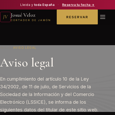
Lleida y
toda España
·
Reserva tu fecha →
Josué Veloz
JV
RESERVAR
CORTADOR DE JAMÓN
INICIO
/
AVISO LEGAL
Aviso legal
En cumplimiento del artículo 10 de la Ley
34/2002, de 11 de julio, de Servicios de la
Sociedad de la Información y del Comercio
Electrónico (LSSICE), se informa de los
siguientes datos del titular de este sitio web.