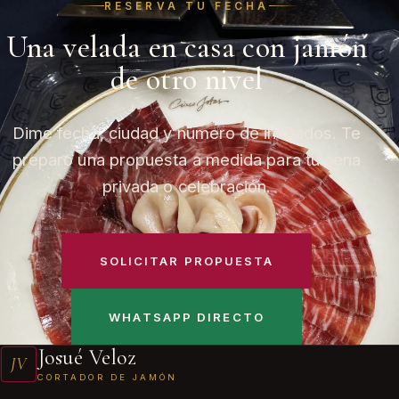
RESERVA TU FECHA
Una velada en casa con jamón
de otro nivel
Dime fecha, ciudad y número de invitados. Te
preparo una propuesta a medida para tu cena
privada o celebración.
SOLICITAR PROPUESTA
WHATSAPP DIRECTO
Josué Veloz
JV
CORTADOR DE JAMÓN