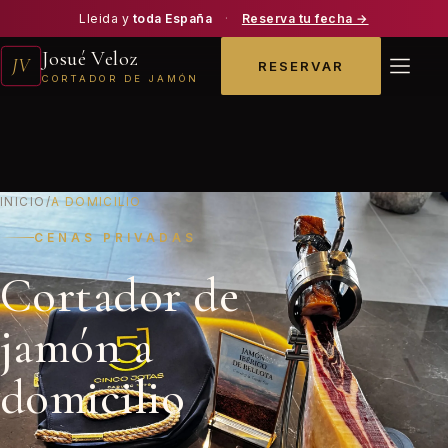
Lleida y
toda España
·
Reserva tu fecha →
Josué Veloz
JV
RESERVAR
CORTADOR DE JAMÓN
INICIO
/
A DOMICILIO
CENAS PRIVADAS
Cortador de
jamón a
domicilio