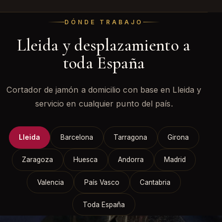
normas higiénico-sanitarias y dispongo de seguro de
responsabilidad civil.
Sí. Con base en Lleida, tengo disponibilidad por
DÓNDE TRABAJO
destino en toda España. Cerramos logística y
Lleida y desplazamiento a
desplazamiento con antelación.
toda España
Cortador de jamón a domicilio con base en Lleida y
servicio en cualquier punto del país.
Lleida
Barcelona
Tarragona
Girona
Zaragoza
Huesca
Andorra
Madrid
Valencia
País Vasco
Cantabria
Toda España