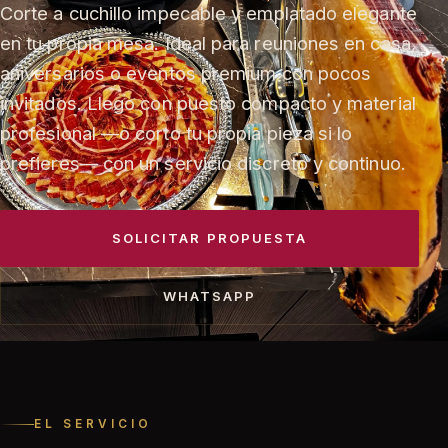
Corte a cuchillo impecable y emplatado elegante
en tu propia mesa. Ideal para reuniones en casa,
aniversarios o eventos premium con pocos
invitados. Llego con puesto compacto y material
profesional —o corto tu propia pieza si lo
prefieres— con un servicio discreto y continuo.
SOLICITAR PROPUESTA
WHATSAPP
EL SERVICIO