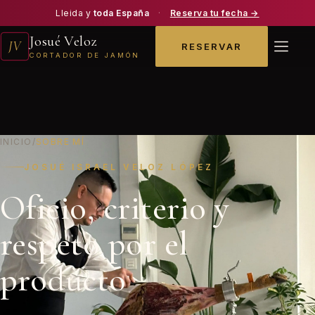
Lleida y
toda España
·
Reserva tu fecha →
Josué Veloz
JV
RESERVAR
CORTADOR DE JAMÓN
INICIO
/
SOBRE MÍ
JOSUÉ ISRAEL VELOZ LÓPEZ
Oficio, criterio y
respeto por el
producto