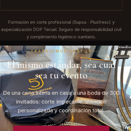
Formación en corte profesional (Supsa · Plusfresc) y
especialización DOP Teruel. Seguro de responsabilidad civil
y cumplimiento higiénico-sanitario.
TRABAJEMOS JUNTOS
El mismo estándar, sea cual
sea tu evento
De una cena íntima en casa a una boda de 300
invitados: corte impecable, atención
personalizada y coordinación total.