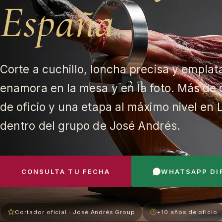
España
Corte a cuchillo, loncha precisa y empla
enamora en la mesa y en la foto. Más de 
de oficio y una etapa al máximo nivel en 
dentro del grupo de José Andrés.
CONSULTA TU FECHA
WHATSAPP DI
Cortador oficial · José Andrés Group
+10 años de oficio