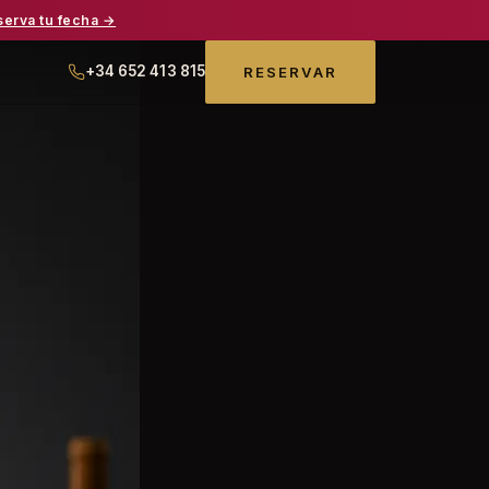
serva tu fecha →
+34 652 413 815
RESERVAR