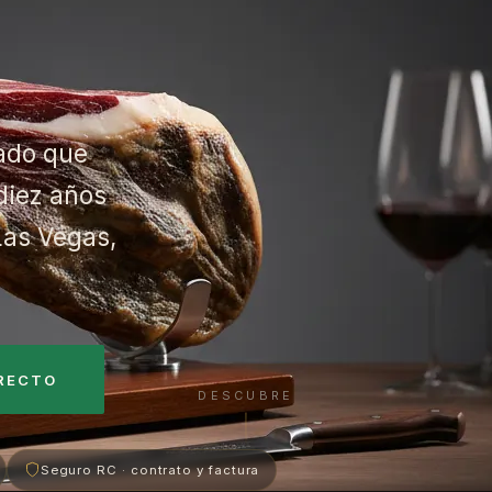
tado que
diez años
Las Vegas,
RECTO
DESCUBRE
Seguro RC · contrato y factura