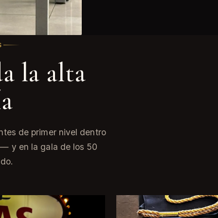
S
a la alta
ía
tes de primer nivel dentro
— y en la gala de los 50
ndo.