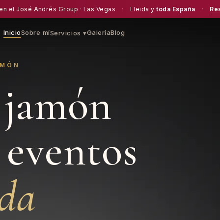
en el José Andrés Group · Las Vegas
·
Lleida y
toda España
·
Re
Inicio
Sobre mí
Galería
Blog
Servicios ▾
AMÓN
 jamón
 eventos
oda