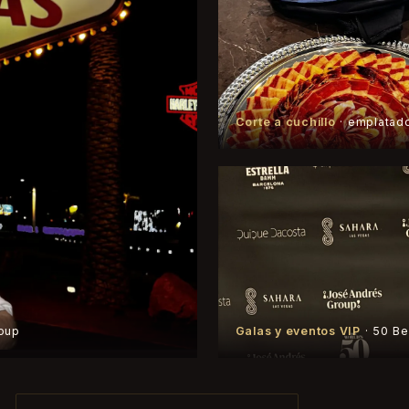
Corte a cuchillo
· emplatad
oup
Galas y eventos VIP
· 50 Be