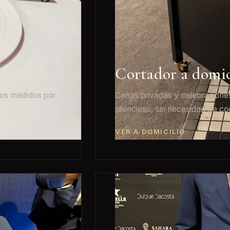
02
Cortador a domic
pos medidos por
Cenas privadas y celebracione
silencioso, sin necesidad de coc
VER A DOMICILIO