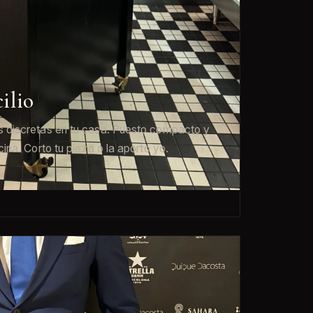
ilio
s discretas en tu casa. Puesto compacto y
ina. Corto tu pieza o la aporto yo.