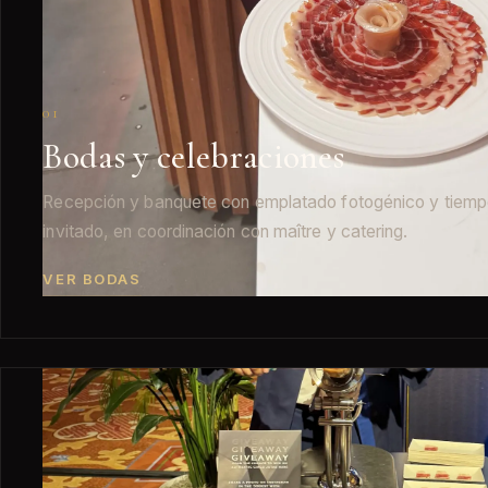
01
Bodas y celebraciones
Recepción y banquete con emplatado fotogénico y tiem
invitado, en coordinación con maître y catering.
VER BODAS