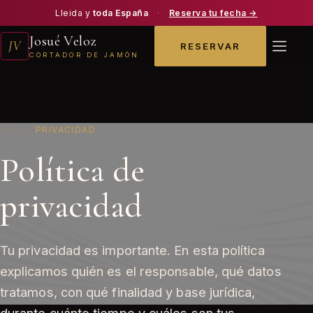
Lleida y
toda España
·
Reserva tu fecha →
Josué Veloz
JV
RESERVAR
CORTADOR DE JAMÓN
INICIO
/
PRIVACIDAD
Política de
privacidad
Tu privacidad es importante. En esta política
explicamos quién es el responsable, qué datos
tratamos, con qué finalidad y base jurídica,
durante cuánto tiempo y cuáles son tus