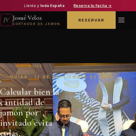
Lleida y
toda España
·
Reserva tu fecha →
Josué Veloz
JV
RESERVAR
CORTADOR DE JAMÓN
INICIO
/
BLOG
/
GUÍAS
GUÍAS · 17 DE SEPTIEMBRE DE 2025
Calcular bien la
cantidad de
jamón por
invitado evita
colas,