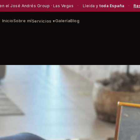
en el José Andrés Group · Las Vegas
·
Lleida y
toda España
·
Re
Inicio
Sobre mí
Galería
Blog
Servicios ▾