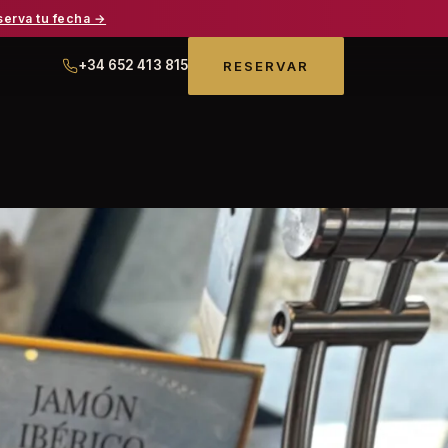
serva tu fecha →
+34 652 413 815
RESERVAR