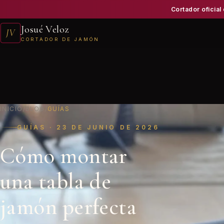
Cortador oficial
Josué Veloz
JV
CORTADOR DE JAMÓN
INICIO
/
BLOG
/
GUÍAS
GUÍAS · 23 DE JUNIO DE 2026
Cómo montar
una tabla de
jamón perfecta