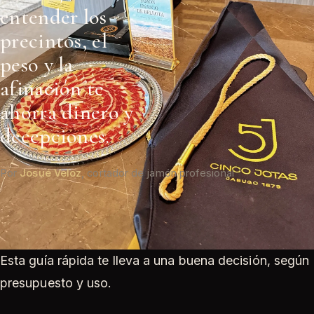
entender los
precintos, el
peso y la
afinación te
ahorra dinero y
decepciones.
Por
Josué Veloz
, cortador de jamón profesional
Esta guía rápida te lleva a una buena decisión, según
presupuesto y uso.