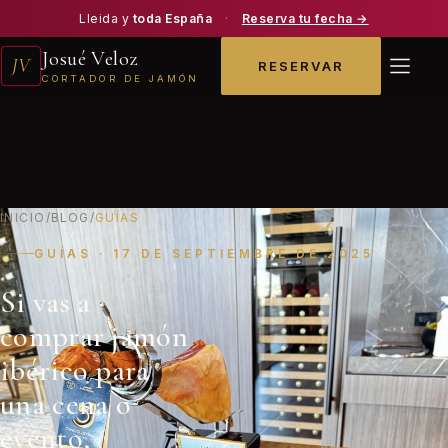
Lleida y
toda España
·
Reserva tu fecha →
Josué Veloz
JV
RESERVAR
CORTADOR DE JAMÓN
INICIO
/
BLOG
/
GUÍAS
GUÍAS · 17 DE SEPTIEMBRE DE 2025
Si vas a
comprar jamón
ibérico para
una cena o
evento,